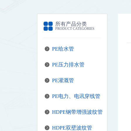
所有产品分类
PRODUCT CATEGORIES
PE给水管
PE压力排水管
PE灌溉管
PE电力、电讯穿线管
HDPE钢带增强波纹管
HDPE双壁波纹管