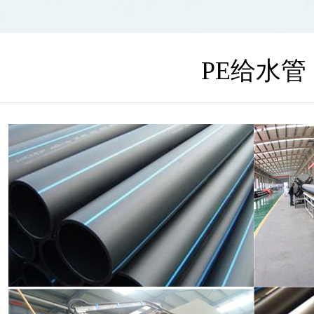
PE给水管