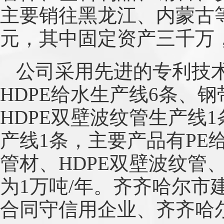
主要销往黑龙江、内蒙古等
元，其中固定资产三千万
公司采用先进的专利技
HDPE给水生产线6条、
HDPE双壁波纹管生产线
产线1条，主要产品有PE
管材、HDPE双壁波纹管
为1万吨/年。齐齐哈尔
合同守信用企业、齐齐哈