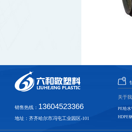
关于我
13604523366
销售热线：
PE给水
开云（
HDP
地址：齐齐哈尔市冯屯工业园区-101