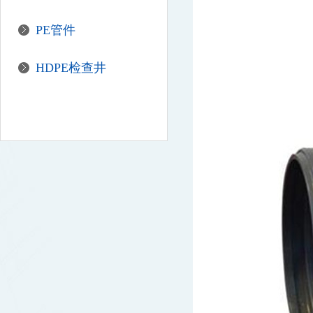
PE管件
HDPE检查井