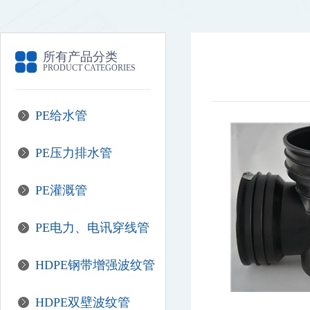
所有产品分类
PRODUCT CATEGORIES
PE给水管
PE压力排水管
PE灌溉管
PE电力、电讯穿线管
HDPE钢带增强波纹管
HDPE双壁波纹管